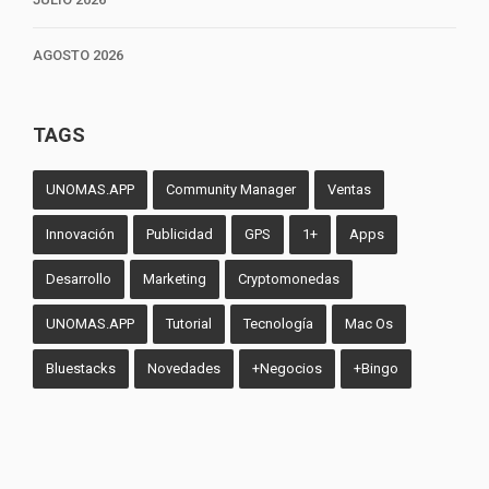
AGOSTO 2026
TAGS
UNOMAS.APP
Community Manager
Ventas
Innovación
Publicidad
GPS
1+
Apps
Desarrollo
Marketing
Cryptomonedas
UNOMAS.APP
Tutorial
Tecnología
Mac Os
Bluestacks
Novedades
+Negocios
+Bingo