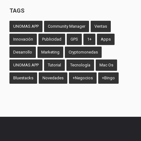
TAGS
UNOMAS.APP
Community Manager
Ventas
Innovación
Publicidad
GPS
1+
Apps
Desarrollo
Marketing
Cryptomonedas
UNOMAS.APP
Tutorial
Tecnología
Mac Os
Bluestacks
Novedades
+Negocios
+Bingo