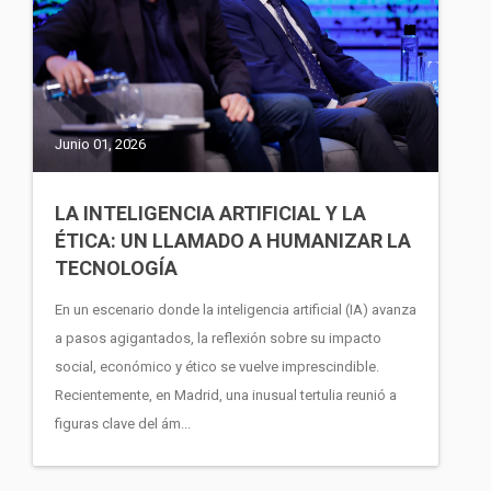
Junio 01, 2026
LA INTELIGENCIA ARTIFICIAL Y LA
ÉTICA: UN LLAMADO A HUMANIZAR LA
TECNOLOGÍA
En un escenario donde la inteligencia artificial (IA) avanza
a pasos agigantados, la reflexión sobre su impacto
social, económico y ético se vuelve imprescindible.
Recientemente, en Madrid, una inusual tertulia reunió a
figuras clave del ám...