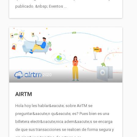
publicado. &nbsp; Eventos ...
Septiembre 29, 2020
AIRTM
Hola hoy les hablar&eacute; sobre AirTM se
preguntar&aacute;n qu&eacute; es? Pues bien es una
billetera electr&oacute;nica adem&aacute;s se encarga
de que sus transacciones se realicen de forma segura y