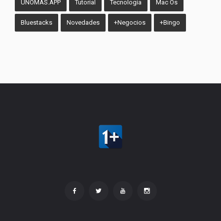
UNOMAS.APP
Tutorial
Tecnología
Mac Os
Bluestacks
Novedades
+Negocios
+Bingo