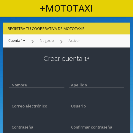
+MOTOTAXI
REGISTRA TU COOPERATIVA DE MOTOTAXIS
Cuenta 1+
chevron_right
Negocio
chevron_right
Activar
Crear cuenta 1+
Nombre
Apellido
Correo electrónico
Usuario
Contraseña
Confirmar contraseña